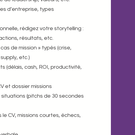
lles d’entreprise, types
nnelle, rédigez votre storytelling :
tions, résultats, etc. ​
as de mission » typés (crise,
supply, etc.)
 (délais, cash, ROI, productivité,
 et dossier missions ​
 situations (pitchs de 30 secondes
ns le CV, missions courtes, échecs,
 verbale