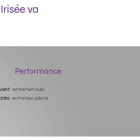
risée va
Performance
vant
: entretien subi
près
: entretien piloté