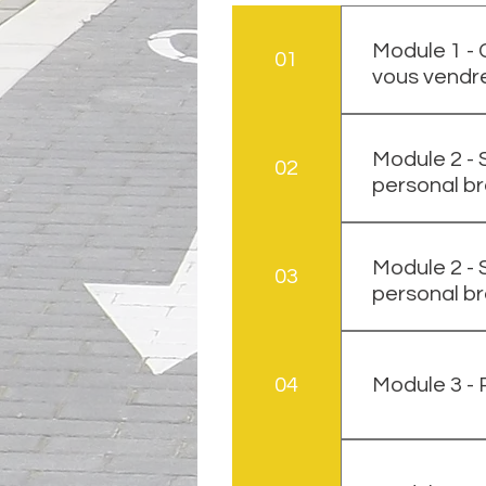
Module 1 - 
01
vous vendr
2h en individue
TTCFinalisez 
Module 2 - 
02
personal br
Session individ
TTCFinalisez 
Module 2 -
03
personal br
Session collect
TTCFinalisez 
04
Module 3 - 
1h individuel
réserver un cr