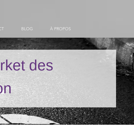
CT
BLOG
À PROPOS
rket des
on