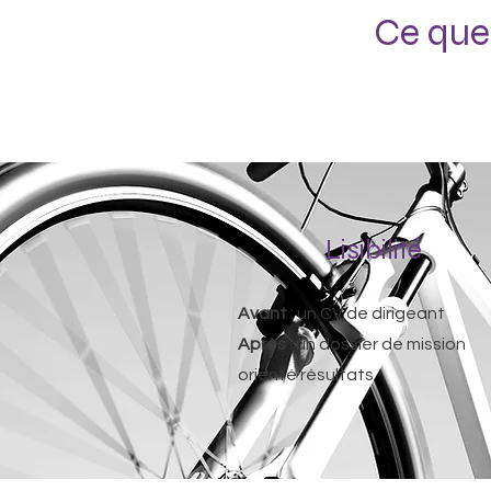
Ce que
Lisibilité
Avant
: un CV de dirigeant
Après
: un dossier de mission
orienté résultats