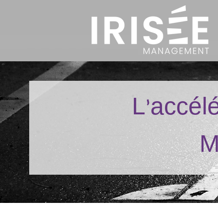
L’accél
M