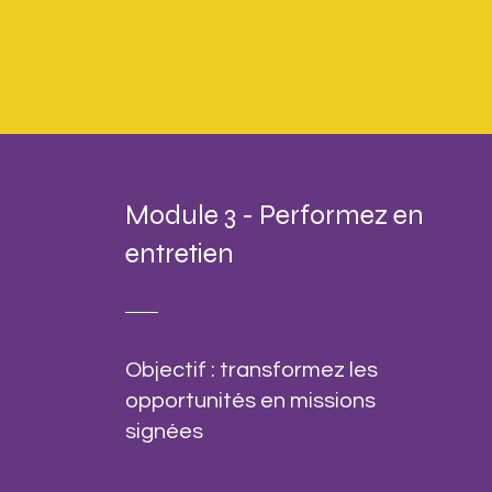
Module 3 - Performez en
entretien
Objectif : transformez les
opportunités en missions
signées