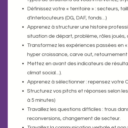
Définissez votre « territoire » : secteurs, tai
d’interlocuteurs (DG, DAF, fonds…) ​
Apprenez à structurer une histoire professio
situation de départ, problème, rôles joués, ac
Transformez les expériences passées en « c
hyper croissance, carve out, retournement 
Mettez en avant des indicateurs de résultats
climat social…). ​
Apprenez à sélectionner : repensez votre CV
Structurez vos pitchs et réponses selon les
à 5 minutes)​
Travaillez les questions difficiles : trous da
reconversions, changement de secteur.​​ ​
Travaillez la communication verbale et non